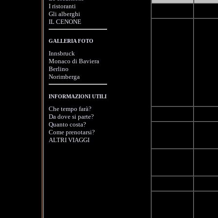
I ristoranti
Prima
07:30-09:00
Gli alberghi
IL CENONE
Matt
indiv
GALLERIA FOTO
del 
Innsbruck
dura
Monaco di Baviera
09:00-12:00
Berlino
grup
Norimberga
per 
Parte
INFORMAZIONI UTILI
Che tempo farà?
Trasf
12:00-13:00
Da dove si parte?
Quanto costa?
Pranz
Come prenotarsi?
13:00-15:00
porta
ALTRI VIAGGI
Visi
15:00-18:00
poi t
Trasf
18:00-19:00
Cena 
impr
19:00-21:00