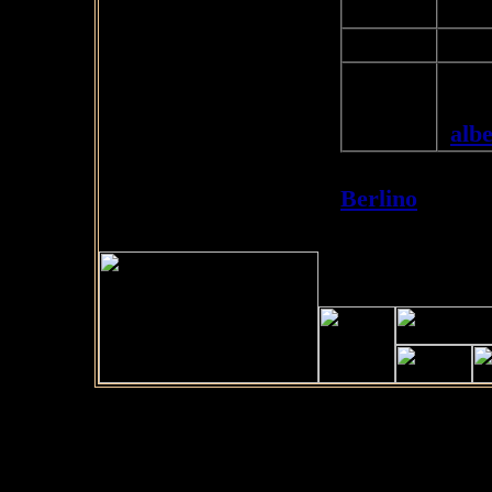
tre p
Trasf
21:00-22:00
Fine
albe
22:00
"
alb
Se avete doman
Berlino
" o se 
scriveteci a
o c