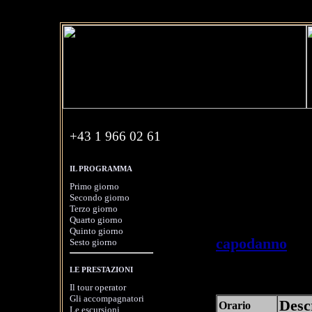
+43 1 966 02 61
Giorno 4: Pot
IL PROGRAMMA
(quarto giorno 
Primo giorno
Secondo giorno
Il quarto giorn
Terzo giorno
Quarto giorno
1 gennaio 201
Quinto giorno
capodanno
ed 
Sesto giorno
Sanssouci. Trov
LE PRESTAZIONI
previste per il 
Il tour operator
Gli accompagnatori
Descr
Orario
Le escursioni