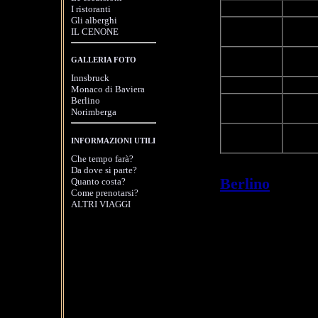
07:30-09:00
Prima c
I ristoranti
Gli alberghi
Viaggi
09:00-13:30
IL CENONE
del par
Pranzo 
13:30-15:30
GALLERIA FOTO
tre por
Innsbruck
15:30-20:00
Viaggio
Monaco di Baviera
Berlino
Arrivo 
20:00-22:00
Norimberga
una bev
Fine pr
22:00
INFORMAZIONI UTILI
visitate
Che tempo farà?
Se avete doman
Da dove si parte?
Berlino
" o se 
Quanto costa?
Come prenotarsi?
scriveteci a
o c
ALTRI VIAGGI