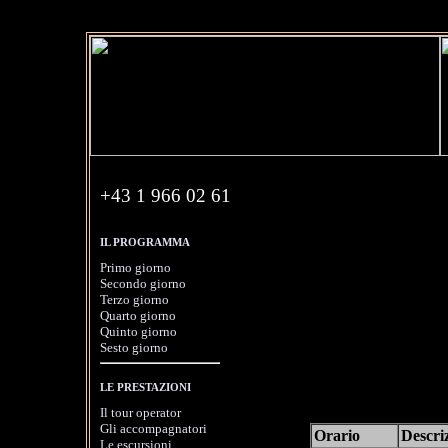
+43 1 966 02 61
Giorno 2: via
IL PROGRAMMA
(secondo giorno
Primo giorno
Secondo giorno
Il secondo gi
Terzo giorno
Quarto giorno
(mercoledì 30
Quinto giorno
Monaco di Bav
Sesto giorno
descrizione del
LE PRESTAZIONI
viaggio.
Il tour operator
Gli accompagnatori
Orario
Descriz
Le escursioni